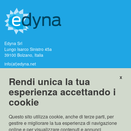
Edyna Srl
Lungo Isarco Sinistro 45a
39100 Bolzano, Italia
info(at)edyna.net
edyna(at)pec.edyna.net
x
Rendi unica la tua
P.IVA, C. F.,
esperienza accettando i
Nr. iscrizione RI
cookie
Bolzano: 02689370217
Capitale sociale:
Euro 70.000.000,00 i.v
Questo sito utilizza cookie, anche di terze parti, per
Rappresentante legale:
gestire e migliorare la tua esperienza di navigazione
Pierpaolo Zamunaro
online e per visualizzare contenuti e annunci