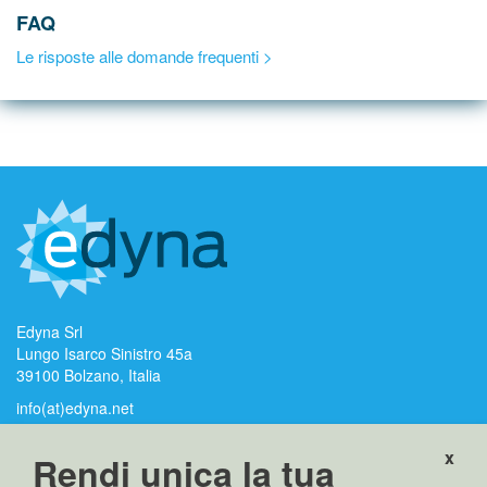
FAQ
Le risposte alle domande frequenti >
Edyna Srl
Lungo Isarco Sinistro 45a
39100 Bolzano, Italia
info(at)edyna.net
edyna(at)pec.edyna.net
x
Rendi unica la tua