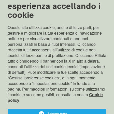
P.IVA, C. F.,
esperienza accettando i
Nr. iscrizione RI
cookie
Bolzano: 02689370217
Capitale sociale:
Euro 70.000.000,00 i.v
Questo sito utilizza cookie, anche di terze parti, per
Rappresentante legale:
gestire e migliorare la tua esperienza di navigazione
Pierpaolo Zamunaro
online e per visualizzare contenuti e annunci
Copyright: © Edyna Srl
personalizzati in base ai tuoi interessi. Cliccando
“Accetta tutti” acconsenti all’utilizzo di cookie non
tecnici, di terze parti e di profilazione. Cliccando Rifiuta
tutto o chiudendo il banner con la X in alto a destra,
cerca
consenti l’utilizzo dei soli cookie tecnici (impostazione
contatto
di default). Puoi modificare le tue scelte accedendo a
“Gestisci preferenze cookies”, e in ogni momento
privacy
accedendo a “impostazione cookie” in fondo alla
cookies
pagina. Per maggiori informazioni su come utilizziamo
i cookie e su come gestirli, consulta la nostra
Corporate Governance
Cookie
policy
.
gestore indipendente
Accessibilità
Accetta tutto