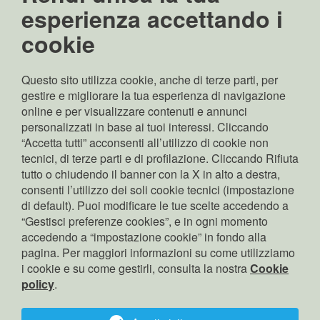
P.IVA, C. F.,
esperienza accettando i
Nr. iscrizione RI
cookie
Bolzano: 02689370217
Capitale sociale:
Euro 70.000.000,00 i.v
Questo sito utilizza cookie, anche di terze parti, per
Rappresentante legale:
gestire e migliorare la tua esperienza di navigazione
Pierpaolo Zamunaro
online e per visualizzare contenuti e annunci
Copyright: © Edyna Srl
personalizzati in base ai tuoi interessi. Cliccando
“Accetta tutti” acconsenti all’utilizzo di cookie non
tecnici, di terze parti e di profilazione. Cliccando Rifiuta
tutto o chiudendo il banner con la X in alto a destra,
cerca
consenti l’utilizzo dei soli cookie tecnici (impostazione
contatto
di default). Puoi modificare le tue scelte accedendo a
“Gestisci preferenze cookies”, e in ogni momento
privacy
accedendo a “impostazione cookie” in fondo alla
cookies
pagina. Per maggiori informazioni su come utilizziamo
i cookie e su come gestirli, consulta la nostra
Corporate Governance
Cookie
policy
.
gestore indipendente
Accessibilità