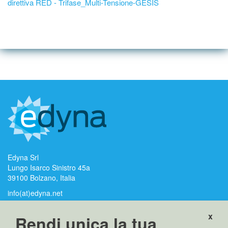
direttiva RED - Trifase_Multi-Tensione-GESIS
Edyna Srl
Lungo Isarco Sinistro 45a
39100 Bolzano, Italia
info(at)edyna.net
edyna(at)pec.edyna.net
x
Rendi unica la tua