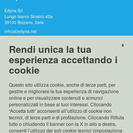
Edyna Srl
Lungo Isarco Sinistro 45a
39100 Bolzano, Italia
info(at)edyna.net
edyna(at)pec.edyna.net
x
Rendi unica la tua
P.IVA, C. F.,
esperienza accettando i
Nr. iscrizione RI
cookie
Bolzano: 02689370217
Capitale sociale:
Euro 70.000.000,00 i.v
Questo sito utilizza cookie, anche di terze parti, per
Rappresentante legale:
gestire e migliorare la tua esperienza di navigazione
Pierpaolo Zamunaro
online e per visualizzare contenuti e annunci
Copyright: © Edyna Srl
personalizzati in base ai tuoi interessi. Cliccando
“Accetta tutti” acconsenti all’utilizzo di cookie non
tecnici, di terze parti e di profilazione. Cliccando Rifiuta
tutto o chiudendo il banner con la X in alto a destra,
cerca
consenti l’utilizzo dei soli cookie tecnici (impostazione