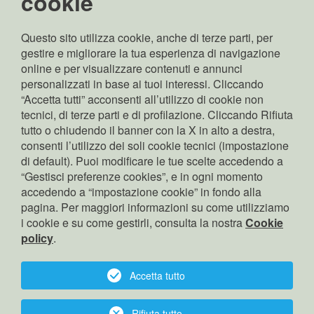
cookie
Capitale sociale:
Euro 70.000.000,00 i.v
Questo sito utilizza cookie, anche di terze parti, per
Rappresentante legale:
gestire e migliorare la tua esperienza di navigazione
Pierpaolo Zamunaro
online e per visualizzare contenuti e annunci
Copyright: © Edyna Srl
personalizzati in base ai tuoi interessi. Cliccando
“Accetta tutti” acconsenti all’utilizzo di cookie non
tecnici, di terze parti e di profilazione. Cliccando Rifiuta
tutto o chiudendo il banner con la X in alto a destra,
cerca
consenti l’utilizzo dei soli cookie tecnici (impostazione
contatto
di default). Puoi modificare le tue scelte accedendo a
“Gestisci preferenze cookies”, e in ogni momento
privacy
accedendo a “impostazione cookie” in fondo alla
cookies
pagina. Per maggiori informazioni su come utilizziamo
i cookie e su come gestirli, consulta la nostra
Corporate Governance
Cookie
policy
.
gestore indipendente
Accessibilità
Accetta tutto
sitemap
Gestione cookies
Rifiuta tutto