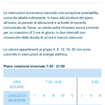
Le interruzioni avverranno secondo una turnazione prestabilita,
come da tabella sottostante. In base alla struttura del piano,
all’orario, al periodo di attivazione e al livello di severità
comunicato da Terna, un utente potrà rimanere senza corrente
per un massimo di 3 ore al giorno, in due intervalli non
consecutivi della durata di un’ora e mezza ciascuno.
Le utenze appartenenti ai gruppi 4, 8, 12, 16, 20 non sono
coinvolte in interruzioni di energia elettrica.
Piano rotazione invernale 7:30 - 21:00
ORA
7.30 - 9.00
9.00 - 1
SOLARE
LIVELLO DI
I
II
III
IV
V
I
II
III
SEVERITA'