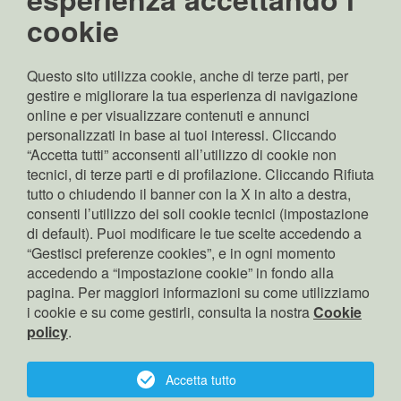
Nr. iscrizione RI
cookie
Bolzano: 02689370217
Capitale sociale:
Euro 70.000.000,00 i.v
Questo sito utilizza cookie, anche di terze parti, per
Rappresentante legale:
gestire e migliorare la tua esperienza di navigazione
Pierpaolo Zamunaro
online e per visualizzare contenuti e annunci
Copyright: © Edyna Srl
personalizzati in base ai tuoi interessi. Cliccando
“Accetta tutti” acconsenti all’utilizzo di cookie non
tecnici, di terze parti e di profilazione. Cliccando Rifiuta
tutto o chiudendo il banner con la X in alto a destra,
cerca
consenti l’utilizzo dei soli cookie tecnici (impostazione
contatto
di default). Puoi modificare le tue scelte accedendo a
“Gestisci preferenze cookies”, e in ogni momento
privacy
accedendo a “impostazione cookie” in fondo alla
cookies
pagina. Per maggiori informazioni su come utilizziamo
i cookie e su come gestirli, consulta la nostra
Corporate Governance
Cookie
policy
.
gestore indipendente
Accessibilità
Accetta tutto
sitemap