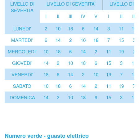
LIVELLO DI
LIVELLO DI SEVERITA'
LIVELLO DI S
SEVERITÀ
I
II
III
IV
V
I
II
III
LUNEDI'
2
10
18
6
14
3
11
19
MARTEDI'
6
14
2
10
18
7
15
3
MERCOLEDI'
10
18
6
14
2
11
19
7
GIOVEDI'
14
2
10
18
6
15
3
11
VENERDI'
18
6
14
2
10
19
7
15
SABATO
10
18
6
14
2
11
19
7
DOMENICA
14
2
10
18
6
15
3
11
Numero verde - guasto elettrico