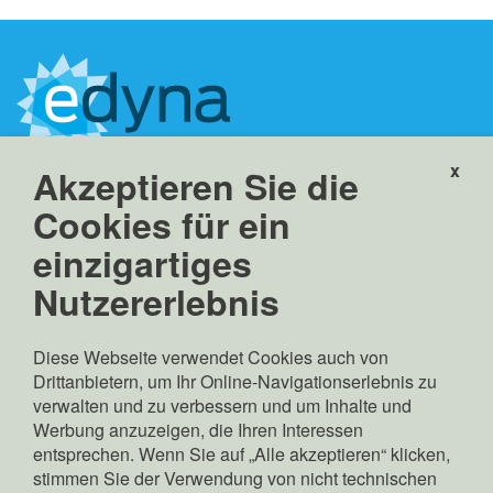
x
Akzeptieren Sie die
Edyna GmbH
Linkes Eisackufer 45a
Cookies für ein
39100 Bozen, Italien
einzigartiges
info(at)edyna.net
edyna(at)pec.edyna.net
Nutzererlebnis
MwSt.-, St.- und
Eintragungsnr. im HR
Diese Webseite verwendet Cookies auch von
Bozen: 02689370217
Drittanbietern, um Ihr Online-Navigationserlebnis zu
Gesellschaftskapital:
verwalten und zu verbessern und um Inhalte und
Euro 70.000.000,00 v.e.
Werbung anzuzeigen, die Ihren Interessen
Gesetzlicher Vertreter:
entsprechen. Wenn Sie auf „Alle akzeptieren“ klicken,
Pierpaolo Zamunaro
stimmen Sie der Verwendung von nicht technischen
Copyright: © Edyna GmbH