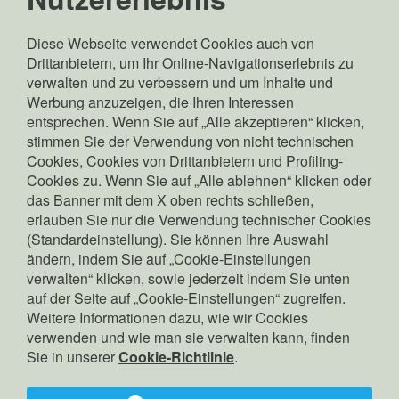
MwSt.-, St.- und
Eintragungsnr. im HR
Diese Webseite verwendet Cookies auch von
Bozen: 02689370217
Drittanbietern, um Ihr Online-Navigationserlebnis zu
Gesellschaftskapital:
verwalten und zu verbessern und um Inhalte und
Euro 70.000.000,00 v.e.
Werbung anzuzeigen, die Ihren Interessen
Gesetzlicher Vertreter:
entsprechen. Wenn Sie auf „Alle akzeptieren“ klicken,
Pierpaolo Zamunaro
stimmen Sie der Verwendung von nicht technischen
Copyright: © Edyna GmbH
Cookies, Cookies von Drittanbietern und Profiling-
Cookies zu. Wenn Sie auf „Alle ablehnen“ klicken oder
das Banner mit dem X oben rechts schließen,
erlauben Sie nur die Verwendung technischer Cookies
Suche
(Standardeinstellung). Sie können Ihre Auswahl
Kontakt
ändern, indem Sie auf „Cookie-Einstellungen
verwalten“ klicken, sowie jederzeit indem Sie unten
Datenschutz
auf der Seite auf „Cookie-Einstellungen“ zugreifen.
Cookies
Weitere Informationen dazu, wie wir Cookies
verwenden und wie man sie verwalten kann, finden
Corporate Governance
Sie in unserer
Cookie-Richtlinie
.
Gestore indipendente
Barrierefreiheit