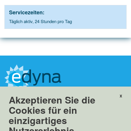
Servicezeiten:
Täglich aktiv, 24 Stunden pro Tag
x
Akzeptieren Sie die
Edyna GmbH
Linkes Eisackufer 45a
Cookies für ein
39100 Bozen, Italien
einzigartiges
info(at)edyna.net
edyna(at)pec.edyna.net
Nutzererlebnis