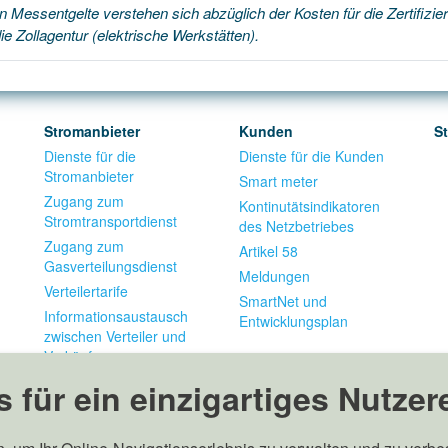
 Messentgelte verstehen sich abzüglich der Kosten für die Zertifizie
e Zollagentur (elektrische Werkstätten).
Stromanbieter
Kunden
S
Dienste für die
Dienste für die Kunden
Stromanbieter
Smart meter
Zugang zum
Kontinutätsindikatoren
Stromtransportdienst
des Netzbetriebes
Zugang zum
Artikel 58
Gasverteilungsdienst
Meldungen
Verteilertarife
SmartNet und
Informationsaustausch
Entwicklungsplan
zwischen Verteiler und
Verkäufer
 für ein einzigartiges Nutzer
info(at)edyna.net
MwSt.-, St.- und
Ge