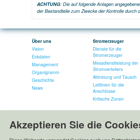
ACHTUNG
: Die auf folgende Anlagen angegebenen
der Bestandteile zum Zwecke der Kontrolle durch di
Über uns
Stromerzeuger
Vision
Dienste für die
Stromerzeuger
Eckdaten
Messdienstleistung der
Management
Stromverteilers
Organigramm
Abtretung und Tausch
Geschichte
Leitlinien für die
News
Anschlüsse
Kritische Zonen
Akzeptieren Sie die Cookies
Edyna GmbH