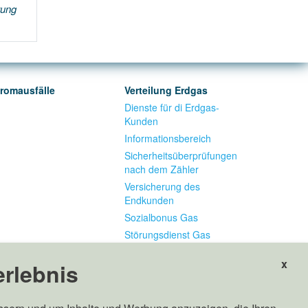
rung
tromausfälle
Verteilung Erdgas
Dienste für di Erdgas-
Kunden
Informationsbereich
Sicherheitsüberprüfungen
nach dem Zähler
Versicherung des
Endkunden
Sozialbonus Gas
Störungsdienst Gas
x
erlebnis
setzlicher Vertreter: