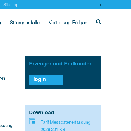
Sitemap
it
n
Stromausfälle
Verteilung Erdgas
suchen
Erzeuger und Endkunden
en
login
Download
Tarif Messdatenerfassung
fassung
2026
201 KB