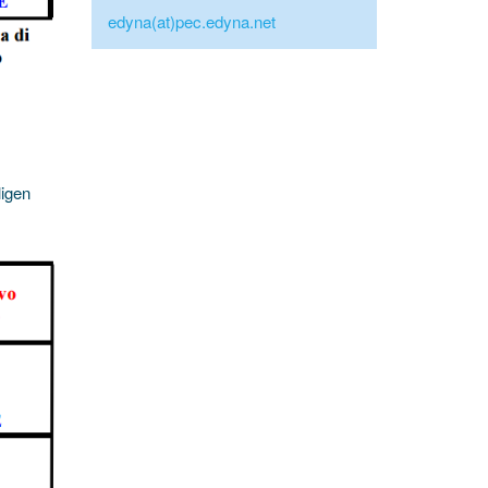
edyna(at)pec.edyna.net
ligen