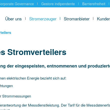
orporate Governance
Gestore indipendente
Barrierefreiheit
Über uns
Stromerzeuger
Stromanbieter
Kunde
teilers
s Stromverteilers
tung der eingespeisten, entnommenen und produziert
n elektrischen Energie bezieht sich auf:
chtungen
 der Strommessungen
Verantwortung der Messdienstleistung. Der Tarif für die Messdatener