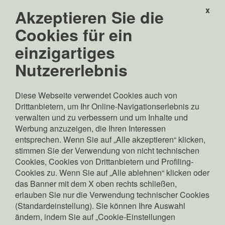
x
Akzeptieren Sie die
Edyna GmbH
Linkes Eisackufer 45a
Cookies für ein
39100 Bozen, Italien
einzigartiges
info(at)edyna.net
edyna(at)pec.edyna.net
Nutzererlebnis
MwSt.-, St.- und
Eintragungsnr. im HR
Diese Webseite verwendet Cookies auch von
Bozen: 02689370217
Drittanbietern, um Ihr Online-Navigationserlebnis zu
Gesellschaftskapital:
verwalten und zu verbessern und um Inhalte und
Euro 70.000.000,00 v.e.
Werbung anzuzeigen, die Ihren Interessen
Gesetzlicher Vertreter:
entsprechen. Wenn Sie auf „Alle akzeptieren“ klicken,
Pierpaolo Zamunaro
stimmen Sie der Verwendung von nicht technischen
Copyright: © Edyna GmbH
Cookies, Cookies von Drittanbietern und Profiling-
Cookies zu. Wenn Sie auf „Alle ablehnen“ klicken oder
das Banner mit dem X oben rechts schließen,
erlauben Sie nur die Verwendung technischer Cookies
Suche
(Standardeinstellung). Sie können Ihre Auswahl
Kontakt
ändern, indem Sie auf „Cookie-Einstellungen