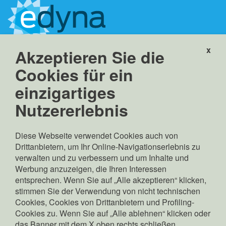
x
Akzeptieren Sie die
Edyna GmbH
Linkes Eisackufer 45a
Cookies für ein
39100 Bozen, Italien
einzigartiges
info(at)edyna.net
edyna(at)pec.edyna.net
Nutzererlebnis
MwSt.-, St.- und
Eintragungsnr. im HR
Diese Webseite verwendet Cookies auch von
Bozen: 02689370217
Drittanbietern, um Ihr Online-Navigationserlebnis zu
Gesellschaftskapital:
verwalten und zu verbessern und um Inhalte und
Euro 70.000.000,00 v.e.
Werbung anzuzeigen, die Ihren Interessen
Gesetzlicher Vertreter:
entsprechen. Wenn Sie auf „Alle akzeptieren“ klicken,
Pierpaolo Zamunaro
stimmen Sie der Verwendung von nicht technischen
Copyright: © Edyna GmbH
Cookies, Cookies von Drittanbietern und Profiling-
Cookies zu. Wenn Sie auf „Alle ablehnen“ klicken oder
das Banner mit dem X oben rechts schließen,