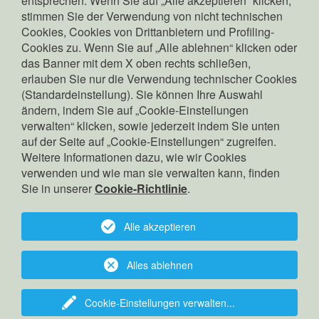
entsprechen. Wenn Sie auf „Alle akzeptieren“ klicken,
Pierpaolo Zamunaro
stimmen Sie der Verwendung von nicht technischen
Copyright: © Edyna GmbH
Cookies, Cookies von Drittanbietern und Profiling-
Cookies zu. Wenn Sie auf „Alle ablehnen“ klicken oder
das Banner mit dem X oben rechts schließen,
erlauben Sie nur die Verwendung technischer Cookies
Suche
(Standardeinstellung). Sie können Ihre Auswahl
Kontakt
ändern, indem Sie auf „Cookie-Einstellungen
verwalten“ klicken, sowie jederzeit indem Sie unten
Datenschutz
auf der Seite auf „Cookie-Einstellungen“ zugreifen.
Cookies
Weitere Informationen dazu, wie wir Cookies
verwenden und wie man sie verwalten kann, finden
Corporate Governance
Sie in unserer
Cookie-Richtlinie
.
Gestore indipendente
Barrierefreiheit
Alle akzeptieren
Sitemap
Cookies verwalten
Alles ablehnen
web by Konverto
Cookie-Einstellungen verwalten
...