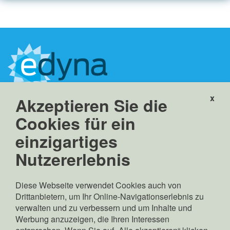
x
Akzeptieren Sie die
Edyna GmbH
Linkes Eisackufer 45a
Cookies für ein
39100 Bozen, Italien
einzigartiges
info(at)edyna.net
edyna(at)pec.edyna.net
Nutzererlebnis
MwSt.-, St.- und
Eintragungsnr. im HR
Diese Webseite verwendet Cookies auch von
Bozen: 02689370217
Drittanbietern, um Ihr Online-Navigationserlebnis zu
Gesellschaftskapital:
verwalten und zu verbessern und um Inhalte und
Euro 70.000.000,00 v.e.
Werbung anzuzeigen, die Ihren Interessen
Gesetzlicher Vertreter: